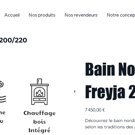
Accueil
Nos produits
Nos revendeurs
Notre concep
 200/220
Bain No
Freyja
Prix
7 450,00 €
Découvrez le bain nordi
selon les traditions de