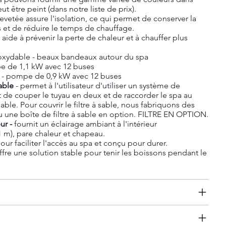
ut être peint (dans notre liste de prix).
evetée assure l'isolation, ce qui permet de conserver la
 et de réduire le temps de chauffage.
 aide à prévenir la perte de chaleur et à chauffer plus
oxydable - beaux bandeaux autour du spa
 de 1,1 kW avec 12 buses
r
- pompe de 0,9 kW avec 12 buses
able
- permet à l'utilisateur d'utiliser un système de
uffit de couper le tuyau en deux et de raccorder le spa au
sable. Pour couvrir le filtre à sable, nous fabriquons des
u une boîte de filtre à sable en option. FILTRE EN OPTION.
eur -
fournit un éclairage ambiant à l'intérieur
1 m), pare chaleur et chapeau.
pour faciliter l'accès au spa et conçu pour durer.
ffre une solution stable pour tenir les boissons pendant le