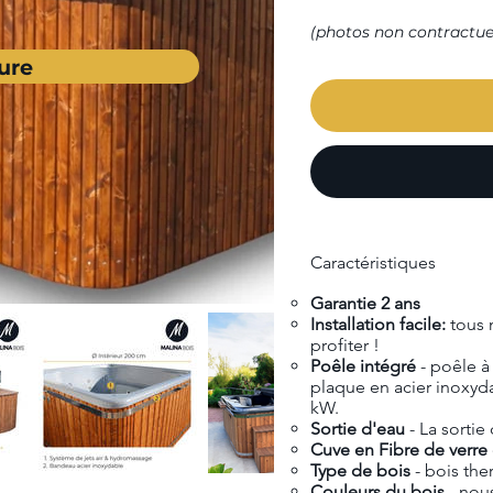
(photos non contractue
ure
Caractéristiques
Garantie 2 ans
Installation facile:
tous 
profiter !
Poêle intégré
- poêle à
plaque en acier inoxyd
kW.
Sortie d'eau
- La sortie
Cuve en Fibre de verre 
Type de bois
- bois th
Couleurs du bois
- nou